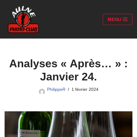
Aller
MENU
au
contenu
Analyses « Après… » :
Janvier 24.
PhilippeR
1 février 2024