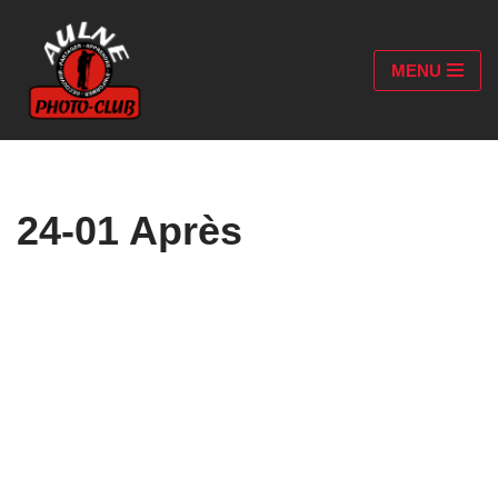
Aller
MENU
au
contenu
24-01 Après