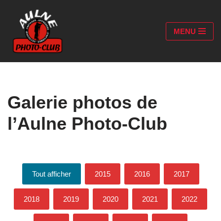
Aller
MENU
au
contenu
Galerie photos de
l’Aulne Photo-Club
Tout afficher
2015
2016
2017
2018
2019
2020
2021
2022