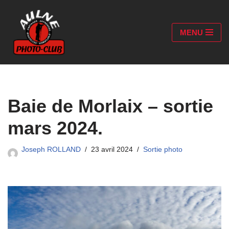
Aller
MENU
au
contenu
Baie de Morlaix – sortie
mars 2024.
Joseph ROLLAND
23 avril 2024
Sortie photo