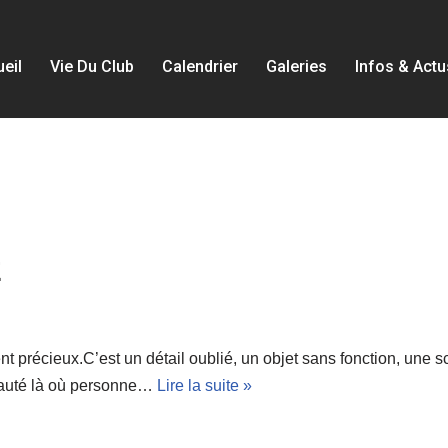
eil
Vie Du Club
Calendrier
Galeries
Infos & Actu
E
ent précieux.C’est un détail oublié, un objet sans fonction, une s
beauté là où personne…
Lire la suite »