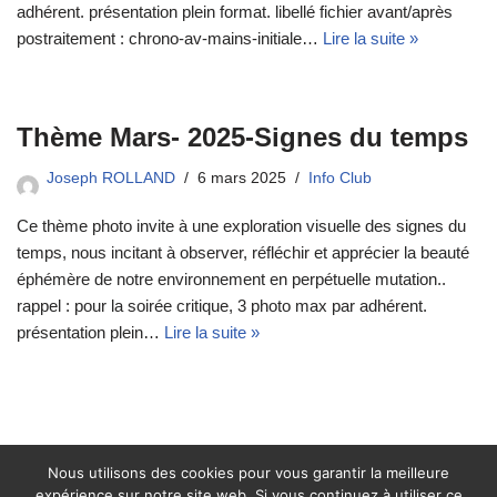
adhérent. présentation plein format. libellé fichier avant/après
postraitement : chrono-av-mains-initiale…
Lire la suite »
Thème Mars- 2025-Signes du temps
Joseph ROLLAND
6 mars 2025
Info Club
Ce thème photo invite à une exploration visuelle des signes du
temps, nous incitant à observer, réfléchir et apprécier la beauté
éphémère de notre environnement en perpétuelle mutation..
rappel : pour la soirée critique, 3 photo max par adhérent.
présentation plein…
Lire la suite »
Thème février 2025-Quand la nature
reprend ses droits
Nous utilisons des cookies pour vous garantir la meilleure
expérience sur notre site web. Si vous continuez à utiliser ce