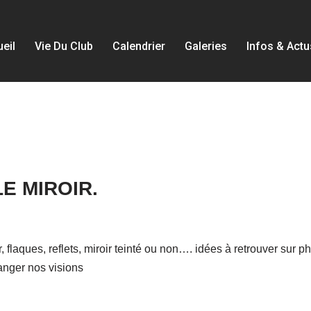
eil
Vie Du Club
Calendrier
Galeries
Infos & Actu
E MIROIR.
flaques, reflets, miroir teinté ou non…. idées à retrouver sur ph
nger nos visions