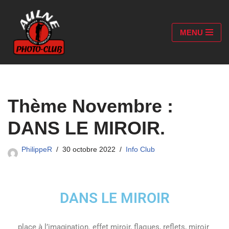
Aller
MENU
au
contenu
Thème Novembre :
DANS LE MIROIR.
PhilippeR
30 octobre 2022
Info Club
DANS LE MIROIR
place à l’imagination. effet miroir, flaques, reflets, miroir