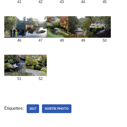
41
42
43
44
45
46
47
48
49
50
51
52
Étiquettes:
2017
SORTIE PHOTO