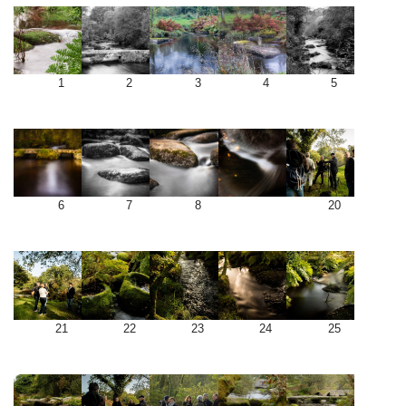
1
2
3
4
5
6
7
8
20
21
22
23
24
25