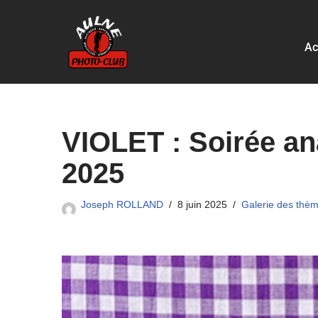
Aller
Ac
au
contenu
VIOLET : Soirée a
2025
Joseph ROLLAND
8 juin 2025
Galerie des thè