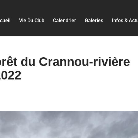
cueil
Vie Du Club
Calendrier
Galeries
Infos & Act
orêt du Crannou-rivière
2022