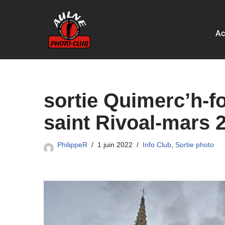
Aller
Ac
au
contenu
sortie Quimerc’h-f
saint Rivoal-mars 
PhilippeR
1 juin 2022
Info Club
,
Sortie photo