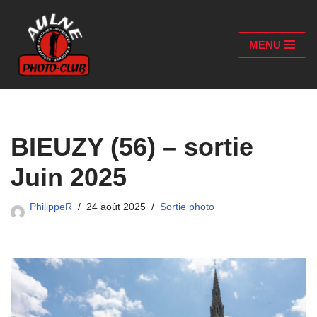
Aller
MENU
au
contenu
BIEUZY (56) – sortie
Juin 2025
PhilippeR
24 août 2025
Sortie photo