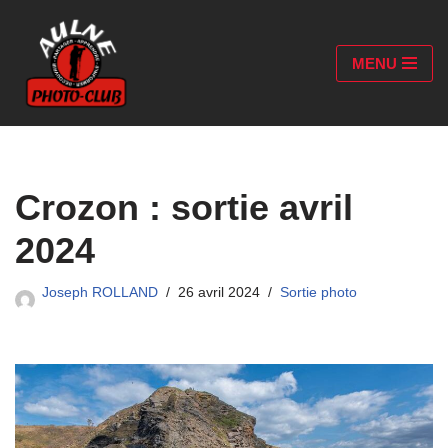
Aller
MENU
au
contenu
Crozon : sortie avril
2024
Joseph ROLLAND
26 avril 2024
Sortie photo