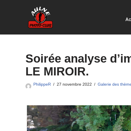
Aller
Ac
au
contenu
Soirée analyse d’
LE MIROIR.
PhilippeR
27 novembre 2022
Galerie des thèm