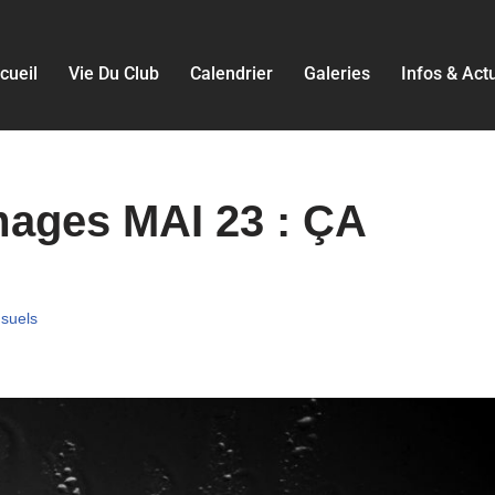
cueil
Vie Du Club
Calendrier
Galeries
Infos & Act
mages MAI 23 : ÇA
suels