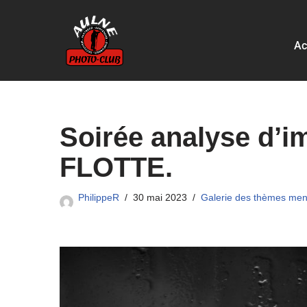
Aller
Ac
au
contenu
Soirée analyse d’i
FLOTTE.
PhilippeR
30 mai 2023
Galerie des thèmes men