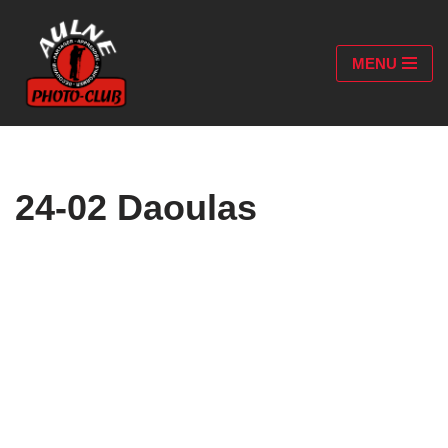
Aller
MENU
au
contenu
24-02 Daoulas