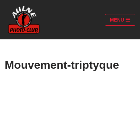
Aller
MENU
au
contenu
Mouvement-triptyque