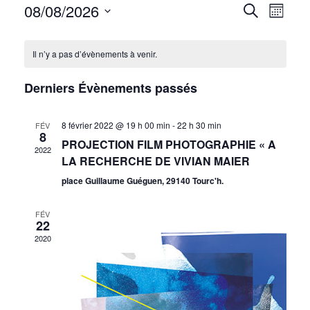
08/08/2026
Recher
Navi
Recherche
Mois
Sélectionnez
de
et
Calendrier
une
Il n’y a pas d’évènements à venir.
vues
navigat
date.
de
Évè
de
Derniers Évènements passés
Évènements
vues
8 février 2022 @ 19 h 00 min
-
22 h 30 min
FÉV
Évènem
8
PROJECTION FILM PHOTOGRAPHIE « A
2022
LA RECHERCHE DE VIVIAN MAIER
place Guillaume Guéguen, 29140 Tourc'h.
FÉV
22
2020