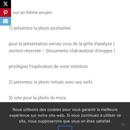
– sur un thème propre.
1) présentez la photo postraitée
pour la présentation servez vous de la grille d’analyse (
section réservée – Documents club-analyse d’images )
privilégiez l’explication de votre intention
2) présentez la photo initiale avec ses exifs
3) vote pour la photo du mois
Nous utilisons des cookies pour vous garantir la meilleure
On en reparlera le vendredi 30 !
expérience sur notre site web. Si vous continuez à utiliser ce
site, nous supposerons que vous en êtes satisfait.