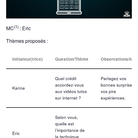
(1)
MC
: Eric
Thèmes proposés :
Initiateur(trice)
Question/Thème
Observations/Idé
Quel crédit
Partagez vos
accordez-vous
bonnes surprises e
Karine
aux vidéos tutos
vos pire
sur internet ?
expériences.
Selon vous,
quelle est
l’importance de
Eric
la technique