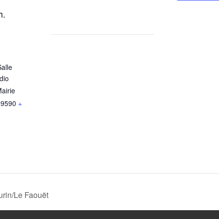
h.
alle
dio
airie
29590
+
urin/Le Faouët