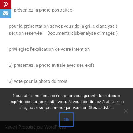
1) présentez la photo postraitée
pour la présentation servez vous de la grille d’analyse (
section réservée – Documents club-analyse d’images )
privilégiez l’explication de votre intention
2) présentez la photo initiale avec ses exifs
3) vote pour la photo du mois
Nous utilisons des cookies pour vous garantir la meilleure
expérience sur notre site web. Si vous continuez à utiliser ce
site, nous supposerons que vous en êtes satisfait.
Ok
Neve
| Propulsé par
WordPress