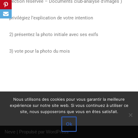
section réservée – Documents club-analyse d’images )
privilégiez l’explication de votre intention
2) présentez la photo initiale avec ses exifs
3) vote pour la photo du mois
Nous utilisons des cookies pour vous garantir la meilleure
expérience sur notre site web. Si vous continuez à utiliser ce
site, nous supposerons que vous en êtes satisfait.
Ok
Neve
| Propulsé par
WordPress