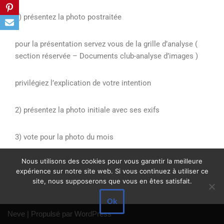
1) présentez la photo postraitée
pour la présentation servez vous de la grille d’analyse (
section réservée – Documents club-analyse d’images )
privilégiez l’explication de votre intention
2) présentez la photo initiale avec ses exifs
3) vote pour la photo du mois
Nous utilisons des cookies pour vous garantir la meilleure
expérience sur notre site web. Si vous continuez à utiliser ce
site, nous supposerons que vous en êtes satisfait.
Ok
Neve
| Propulsé par
WordPress