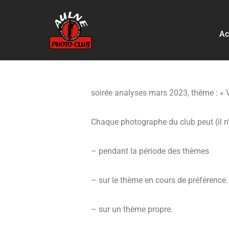
Aller
Ac
au
contenu
soirée analyses mars 2023, thème : «
Chaque photographe du club peut (il n’y
– pendant la période des thèmes
– sur le thème en cours de préférence.
– sur un thème propre.