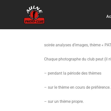
Aller
Ac
au
contenu
soirée analyses d’images, thème « P
Chaque photographe du club peut (il n’y
– pendant la période des thèmes
– sur le thème en cours de préférence.
– sur un thème propre.