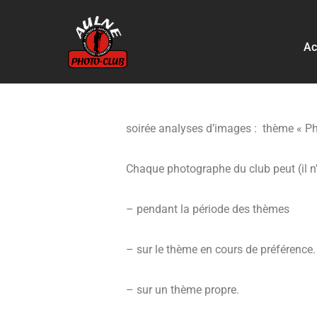
Aller
Ac
au
contenu
soirée analyses d’images : thème « Ph
Chaque photographe du club peut (il n’y
– pendant la période des thèmes
– sur le thème en cours de préférence.
– sur un thème propre.