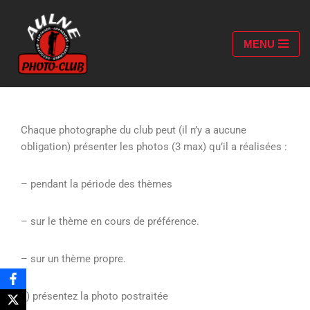
Aller
MENU
au
contenu
Chaque photographe du club peut (il n’y a aucune
obligation) présenter les photos (3 max) qu’il a réalisées :
– pendant la période des thèmes
– sur le thème en cours de préférence.
– sur un thème propre.
1) présentez la photo postraitée