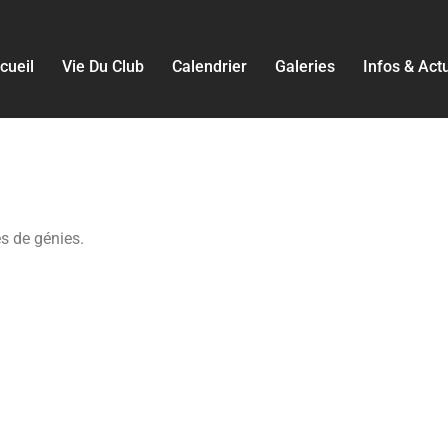
cueil
Vie Du Club
Calendrier
Galeries
Infos & Act
es de génies.