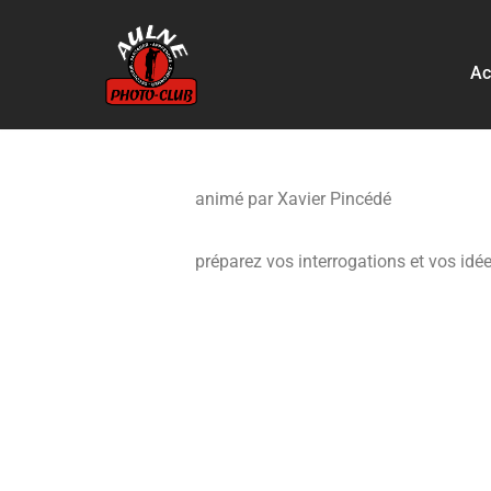
Aller
Ac
au
contenu
animé par Xavier Pincédé
préparez vos interrogations et vos idé