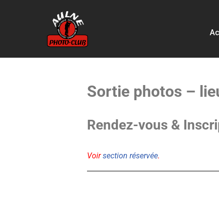
Aller
Ac
au
contenu
Sortie photos – lie
Rendez-vous & Inscri
Voir
section réservée
.