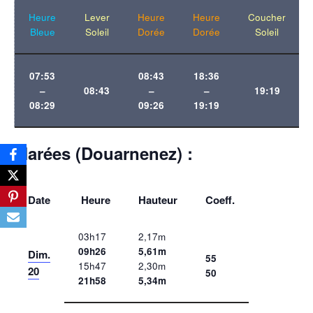
Heure
Lever
Heure
Heure
Coucher
Bleue
Soleil
Dorée
Dorée
Soleil
07:53
08:43
18:36
–
08:43
–
–
19:19
08:29
09:26
19:19
Marées (Douarnenez) :
Date
Heure
Hauteur
Coeff.
03h17
2,17m
09h26
5,61m
Dim.
55
15h47
2,30m
20
50
21h58
5,34m