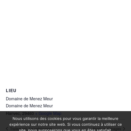
LIEU
Domaine de Menez Meur
Domaine de Menez Meur
Hanvec
,
29460
+ Google Map
Nous utilisons des cookies pour vous garantir la meilleure
expérience sur notre site web. Si vous continuez à utiliser ce
Traitement : Le catalogage
Analyse d’images
site, nous supposerons que vous en êtes satisfait.