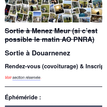
Sortie à Menez Meur (si c’est
possible le matin AO PNRA)
Sortie à Douarnenez
Rendez-vous (covoiturage) & Inscript
Voir
section réservée
.
Éphéméride :