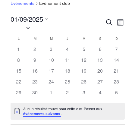
Évènements
Evènement club
01/09/2025
Recher
Navi
Recherche
Mois
Sélectionnez
de
et
une
L
M
M
J
V
S
D
Calendrier
vues
date.
navigat
1
2
3
4
5
6
7
de
Évè
de
8
9
10
11
12
13
14
Évènements
vues
15
16
17
18
19
20
21
Évènem
22
23
24
25
26
27
28
29
30
1
2
3
4
5
Aucun résultat trouvé pour cette vue. Passer aux
Notice
évènements suivants
.