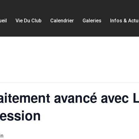
eil
Vie Du Club
Calendrier
Galeries
Infos & Actu
itement avancé avec 
ression
in