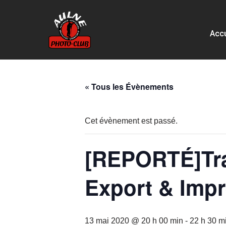
Aller
Accu
au
contenu
« Tous les Évènements
Cet évènement est passé.
[REPORTÉ]Tra
Export & Imp
13 mai 2020 @ 20 h 00 min
-
22 h 30 m