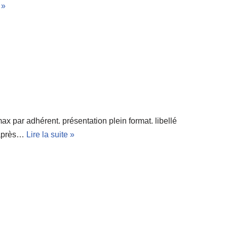
 »
ax par adhérent. présentation plein format. libellé
r après…
Lire la suite »