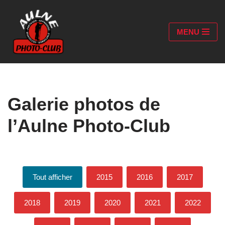
Aller
MENU
au
contenu
Galerie photos de
l’Aulne Photo-Club
Tout afficher
2015
2016
2017
2018
2019
2020
2021
2022