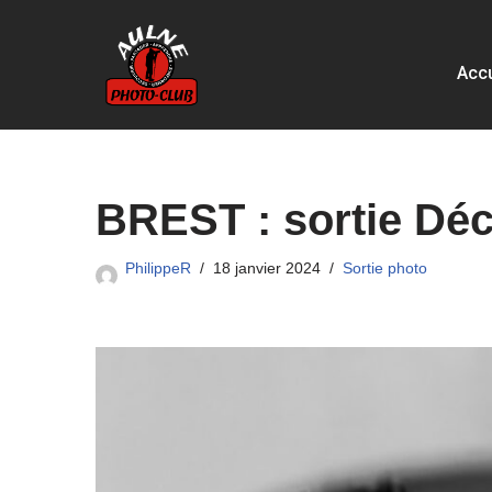
Aller
Accu
au
contenu
BREST : sortie Déc
PhilippeR
18 janvier 2024
Sortie photo