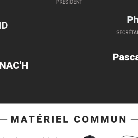
PRÉSIDENT
Ph
ND
SECRÉTA
Pasc
ONAC'H
MATÉRIEL COMMUN