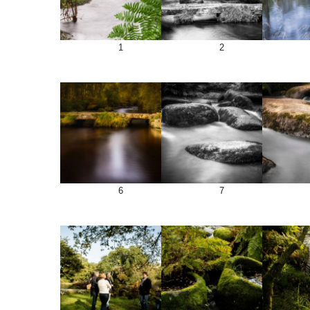
1
2
6
7