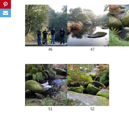
46
47
51
52