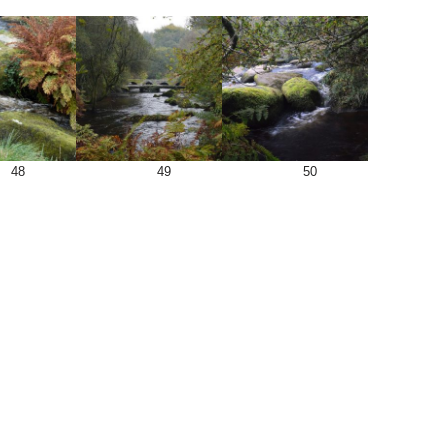
48
49
50