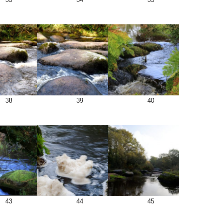
38
39
40
43
44
45