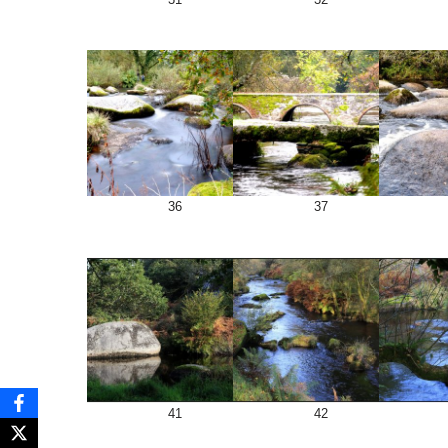
36
37
41
42