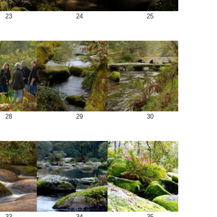
23
24
25
28
29
30
33
34
35