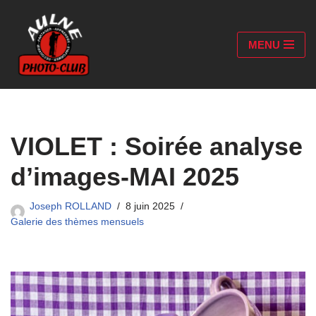
Aller
MENU
au
contenu
VIOLET : Soirée analyse
d’images-MAI 2025
Joseph ROLLAND
8 juin 2025
Galerie des thèmes mensuels