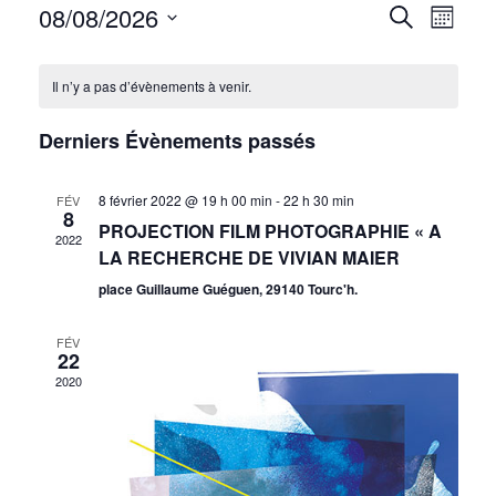
08/08/2026
Recher
Navi
Recherche
Mois
Sélectionnez
de
et
Calendrier
une
Il n’y a pas d’évènements à venir.
vues
navigat
date.
de
Évè
de
Derniers Évènements passés
Évènements
vues
8 février 2022 @ 19 h 00 min
-
22 h 30 min
FÉV
Évènem
8
PROJECTION FILM PHOTOGRAPHIE « A
2022
LA RECHERCHE DE VIVIAN MAIER
place Guillaume Guéguen, 29140 Tourc'h.
FÉV
22
2020