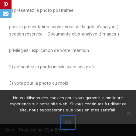
1) présentez la photo postraitée
pour la présentation servez vous de la grille d’analyse (
section réservée – Documents club-analyse d’images )
privilégiez l’explication de votre intention
2) présentez la photo initiale avec ses exifs
3) vote pour la photo du mois
Nous utilisons des cookies pour vous garantir la meilleure
expérience sur notre site web. Si vous continuez à utiliser ce
site, nous supposerons que vous en êtes satisfait.
Ok
Neve
| Propulsé par
WordPress