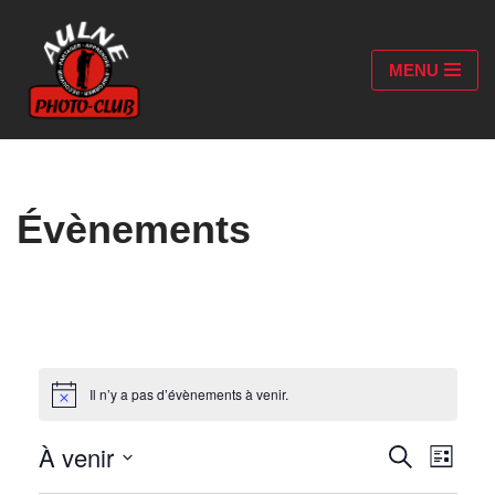
Aller
MENU
au
contenu
Évènements
Il n’y a pas d’évènements à venir.
Notice
À venir
Recher
Navi
Recherche
Liste
Sélectionnez
de