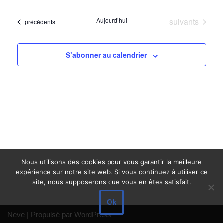
et
une
vues
navigat
Évènements
date.
Aujourd’hui
suivants
Évènements
précédents
Évè
de
vues
S’abonner au calendrier
Évènem
Nous utilisons des cookies pour vous garantir la meilleure
expérience sur notre site web. Si vous continuez à utiliser ce
site, nous supposerons que vous en êtes satisfait.
Ok
Neve
| Propulsé par
WordPress