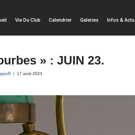
eil
Vie Du Club
Calendrier
Galeries
Infos & Actu
urbes » : JUIN 23.
lippeR
17 août 2023