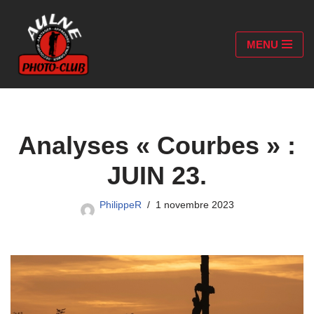
Aller
MENU
au
contenu
Analyses « Courbes » :
JUIN 23.
PhilippeR
1 novembre 2023