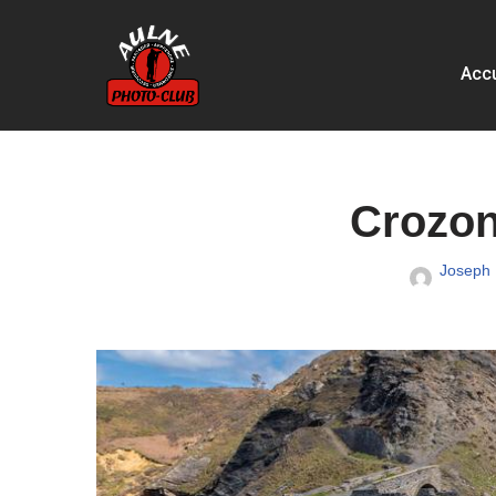
Aller
Accu
au
contenu
Crozon
Joseph