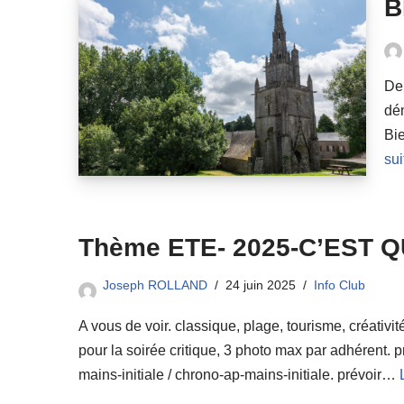
B
Der
dém
Bie
sui
Thème ETE- 2025-C’EST Q
Joseph ROLLAND
24 juin 2025
Info Club
A vous de voir. classique, plage, tourisme, créativit
pour la soirée critique, 3 photo max par adhérent. pr
mains-initiale / chrono-ap-mains-initiale. prévoir…