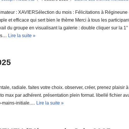
mateur : XAVIERSélection du mois : Félicitations à Régineune
ple et efficace qui sert bien le thème Merci à tous les participan
vail du groupe en visualisant la galerie : double cliquer sur la 1
is…
Lire la suite »
025
ntale, radiale. faites votre choix. observer, créer, prenez plaisir 
oto max par adhérent. présentation plein format. libellé fichier a
p-mains-initiale.…
Lire la suite »