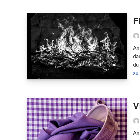
F
Ani
dan
du 
sui
V
Ani