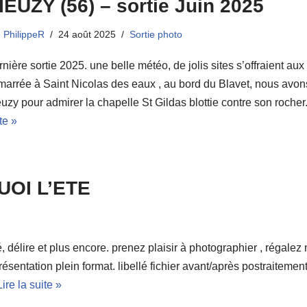
IEUZY (56) – sortie Juin 2025
PhilippeR
24 août 2025
Sortie photo
nière sortie 2025. une belle météo, de jolis sites s’offraient au
arrée à Saint Nicolas des eaux , au bord du Blavet, nous avons
uzy pour admirer la chapelle St Gildas blottie contre son roch
te »
UOI L’ETE
é, délire et plus encore. prenez plaisir à photographier , régalez 
ésentation plein format. libellé fichier avant/après postraitemen
Lire la suite »