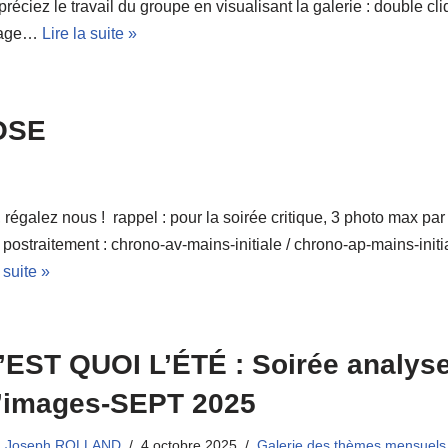
réciez le travail du groupe en visualisant la galerie : double cli
age…
Lire la suite »
OSE
égalez nous ! rappel : pour la soirée critique, 3 photo max par
s postraitement : chrono-av-mains-initiale / chrono-ap-mains-initi
 suite »
’EST QUOI L’ÉTÉ : Soirée analys
’images-SEPT 2025
Joseph ROLLAND
4 octobre 2025
Galerie des thèmes mensuels