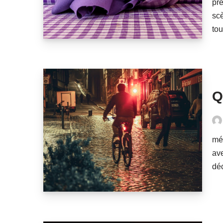
pré
scè
tou
Q
mét
ave
dé