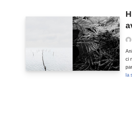
H
a
Ani
ci 
par
la 
THEME MARS 2026 : CHA
Joseph ROLLAND
6 mars 2026
Info Club
Désorganisation, confusion, désordre, suractivité 