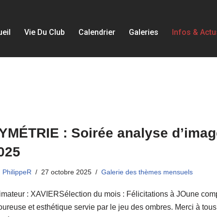
eil
Vie Du Club
Calendrier
Galeries
Infos & Actu
YMÉTRIE : Soirée analyse d’ima
025
PhilippeR
27 octobre 2025
Galerie des thèmes mensuels
mateur : XAVIERSélection du mois : Félicitations à JOune com
oureuse et esthétique servie par le jeu des ombres. Merci à tous 