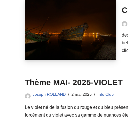
C
des
bel
cli
Thème MAI- 2025-VIOLET
Joseph ROLLAND
2 mai 2025
Info Club
Le violet né de la fusion du rouge et du bleu prése
forcément du violet avec sa gamme de nuances éten