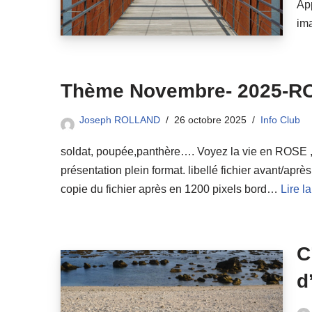
App
im
Thème Novembre- 2025-R
Joseph ROLLAND
26 octobre 2025
Info Club
soldat, poupée,panthère…. Voyez la vie en ROSE , r
présentation plein format. libellé fichier avant/aprè
copie du fichier après en 1200 pixels bord…
Lire la
C
d