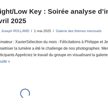
ight/Low Key : Soirée analyse d’
vril 2025
Joseph ROLLAND
1 mai 2025
Galerie des thèmes mensuels
mateur : XavierSélection du mois : Félicitations à Philippe et
maitriser la lumière a été le challenge de nos photographes Merc
ticipants Appréciez le travail du groupe en visualisant la galer
suite »
OS
humaine, surabondance, évènement climatique, politique, le chao