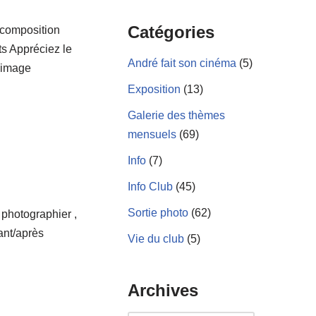
Catégories
 composition
ts Appréciez le
André fait son cinéma
(5)
° image
Exposition
(13)
Galerie des thèmes
mensuels
(69)
Info
(7)
Info Club
(45)
Sortie photo
(62)
à photographier ,
vant/après
Vie du club
(5)
Archives