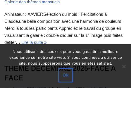
Galerie des thèmes mensuels
Animateur : XAVIERSélection du mois : Félicitations à
Claude.une belle composition avec une harmonie de couleurs.
Merci à tous les participants Appréciez le travail du groupe en
visualisant la galerie : double cliquer sur la 1° image puis faites
défiler…
Lire la suite »
Nous utilisons des cookies pour vous garantir la meilleure
expérience sur notre site web. Si vous continuez à utiliser ce
site, nous supposerons que vous en êtes satisfait.
THEME DECEMBRE 2025-FACE A
Ok
FACE
Joseph ROLLAND
5 décembre 2025
Info Club
Un face à face chargé d’émotion, de tension … le moment où
tout se joue. rappel : pour la soirée critique, 3 photo max par
adhérent. présentation plein format. libellé fichier avant/après
postraitement : chrono-av-mains-initiale / chrono-ap-mains-
initiale. prévoir une copie du fichier après…
Lire la suite »